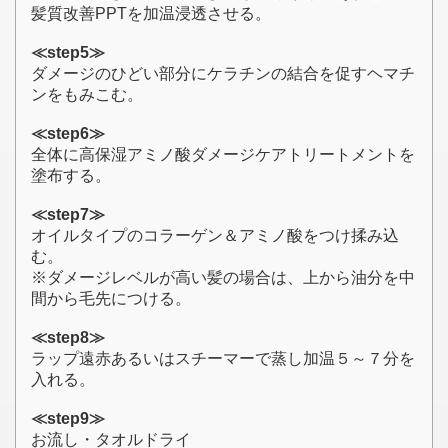
髪質改善PPTを加温浸透させる。
≪step5≫
ダメージのひどい部分にケラチンの結合を促すヘマチ
ンをもみこむ。
≪step6≫
全体に高保湿アミノ酸ダメージケアトリートメントを
塗布する。
≪step7≫
オイルタイプのコラーゲン＆アミノ酸をつけ揉み込
む。
※ダメージレベルが高い髪の場合は、上から油分を中
間から毛先につける。
≪step8≫
ラップ遠赤あるいはスチーマーで蒸し加温５～７分を
入れる。
≪step9≫
お流し・タオルドライ