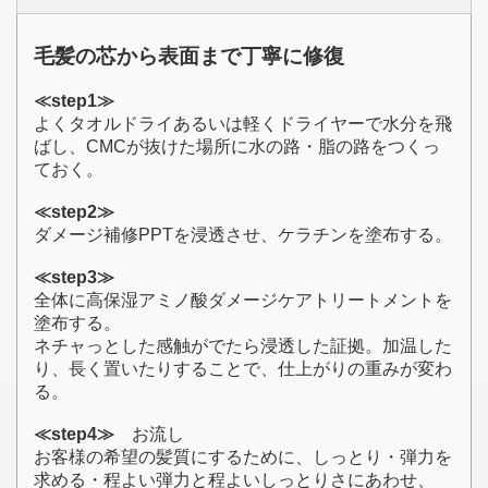
毛髪の芯から表面まで丁寧に修復
≪step1≫
よくタオルドライあるいは軽くドライヤーで水分を飛
ばし、CMCが抜けた場所に水の路・脂の路をつくっ
ておく。
≪step2≫
ダメージ補修PPTを浸透させ、ケラチンを塗布する。
≪step3≫
全体に高保湿アミノ酸ダメージケアトリートメントを
塗布する。
ネチャっとした感触がでたら浸透した証拠。加温した
り、長く置いたりすることで、仕上がりの重みが変わ
る。
≪step4≫
お流し
お客様の希望の髪質にするために、しっとり・弾力を
求める・程よい弾力と程よいしっとりさにあわせ、